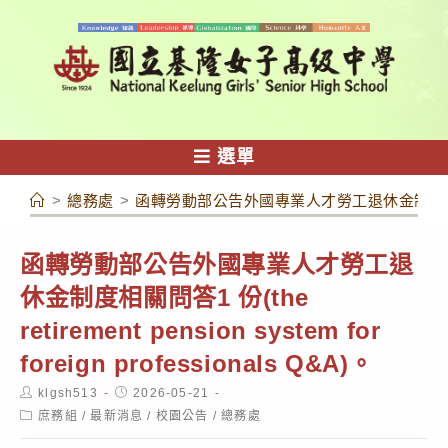
跳
轉
至
主
要
內
選單
容
>
總務處
>
函轉勞動部公告外國專業人才勞工退休金制度相關問答1 份(the 
函轉勞動部公告外國專業人才勞工退
休金制度相關問答1 份(the
retirement pension system for
foreign professionals Q&A)。
Post
Post
klgsh513
2026-05-21
author:
published:
Post
庶務組
/
最新消息
/
校園公告
/
總務處
category: