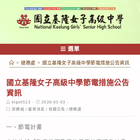
跳
轉
至
主
要
內
選單
容
>
總務處
>
國立基隆女子高級中學節電措施公告資訊
國立基隆女子高級中學節電措施公告
資訊
Post
Post
klgsh513
2026-03-03
author:
published:
Post
庶務組
/
最新消息
/
校園公告
/
總務處
category:
一、節電計畫