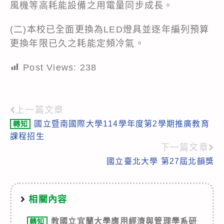
風機等高耗能設備之用電量同步成長。
(二)本校已全面更換為LED燈具並逐年編列預算
更換年限已久之耗能定頻冷氣。
Post Views:
238
上一篇文章
Read
國立暨南國際大學114學年度第2學期推廣教育
轉知
more
課程招生
articles
下一篇文章
國立臺北大學 第27屆北韻獎
相關內容
教國立宜蘭大學應用經濟與管理學系研
轉知