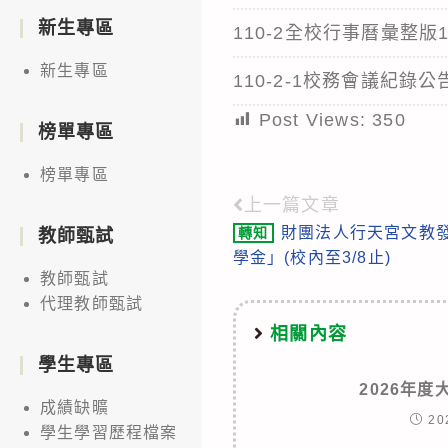
新生專區
110-2全校行事曆彙整版11
新生專區
110-2-1校務會議紀錄公
Post Views:
350
榜單專區
榜單專區
上一篇文章
Read
財團法人行天宮文教
轉知
教師甄試
more
學金」(校內至3/8止)
articles
教師甄試
代理教師甄試
相關內容
學生專區
2026年
成績缺曠
20
學生學習歷程檔案