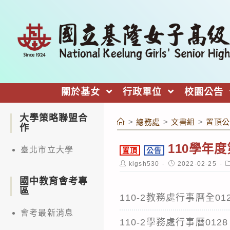
跳
轉
至
主
要
內
關於基女
行政單位
校園公告
容
大學策略聯盟合
>
總務處
>
文書組
>
置頂公
作
110學年
臺北市立大學
置頂
公告
Post
Post
P
klgsh530
2022-02-25
author:
published:
c
國中教育會考專
區
110-2教務處行事曆全01
會考最新消息
110-2學務處行事曆0128