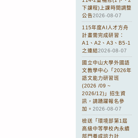
114-2重補修(1下、2
下課程)上課時間調整
公告
2026-08-07
115年度AI人才方舟
計畫需完成研習：
A1、A2、A3、B5-1
之連結
2026-08-07
國立中山大學外國語
文教學中心「2026年
語文能力研習班
(2026 /09 ~
2026/12)」招生資
訊，請踴躍報名參
加。
2026-08-07
檢送「環境部第1屆
高級中等學校內永續
部門養成培力計