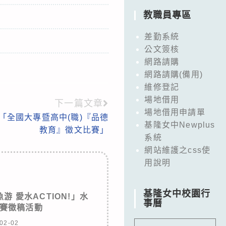
教職員專區
差勤系統
公文簽核
網路請購
網路請購(備用)
維修登記
場地借用
下一篇文章
場地借用申請單
「全國大專暨高中(職)『品德
基隆女中Newplus
教育』徵文比賽」
系統
網站維護之css使
用說明
基隆女中校園行
 愛水ACTION!」水
事曆
賽徵稿活動
02-02