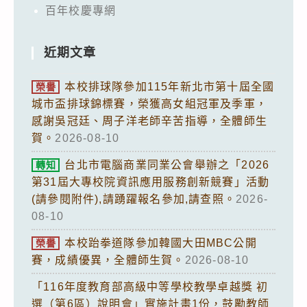
百年校慶專網
近期文章
本校排球隊參加115年新北市第十屆全國
榮譽
城市盃排球錦標賽，榮獲高女組冠軍及季軍，
感謝吳冠廷、周子洋老師辛苦指導，全體師生
賀。
2026-08-10
台北市電腦商業同業公會舉辦之「2026
轉知
第31屆大專校院資訊應用服務創新競賽」活動
(請參閱附件),請踴躍報名參加,請查照。
2026-
08-10
本校跆拳道隊參加韓國大田MBC公開
榮譽
賽，成績優異，全體師生賀。
2026-08-10
「116年度教育部高級中等學校教學卓越獎 初
選（第6區）說明會」實施計畫1份，鼓勵教師