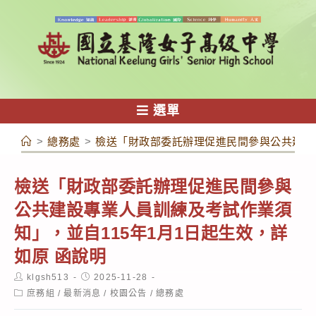
跳
轉
至
主
要
內
選單
容
>
總務處
>
檢送「財政部委託辦理促進民間參與公共建設專
檢送「財政部委託辦理促進民間參與
公共建設專業人員訓練及考試作業須
知」，並自115年1月1日起生效，詳
如原 函說明
Post
Post
klgsh513
2025-11-28
author:
published:
Post
庶務組
/
最新消息
/
校園公告
/
總務處
category: