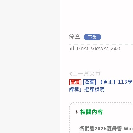
簡章
下載
Post Views:
240
上一篇文章
Read
【更正】113
置頂
公告
more
課程」選課說明
articles
相關內容
衛武營2025夏舞營 Weiw