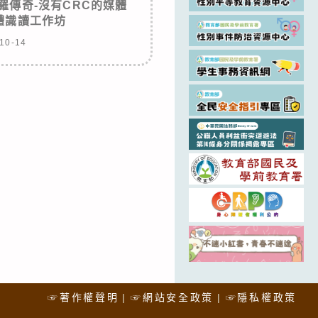
羅傳奇-沒有CRC的媒體
體識讀工作坊
10-14
☞著作權聲明
☞網站安全政策
☞隱私權政策