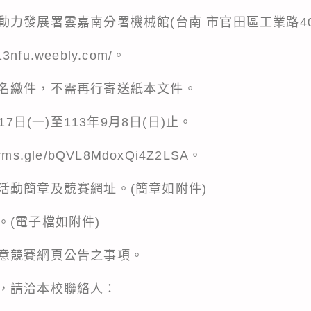
力發展署雲嘉南分署機械館(台南 市官田區工業路40
nfu.weebly.com/。
名繳件，不需再行寄送紙本文件。
17日(一)至113年9月8日(日)止。
rms.gle/bQVL8MdoxQi4Z2LSA。
活動簡章及競賽網址。(簡章如附件)
。(電子檔如附件)
意競賽網頁公告之事項。
，請洽本校聯絡人：