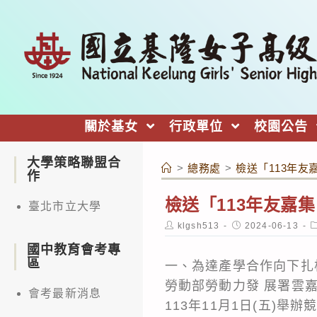
跳
轉
至
主
要
內
關於基女
行政單位
校園公告
容
大學策略聯盟合
>
總務處
>
檢送「113年友
作
檢送「113年友嘉
臺北市立大學
Post
Post
P
klgsh513
2024-06-13
author:
published:
c
國中教育會考專
區
一、為達產學合作向下扎
勞動部勞動力發 展署雲嘉
會考最新消息
113年11月1日(五)舉