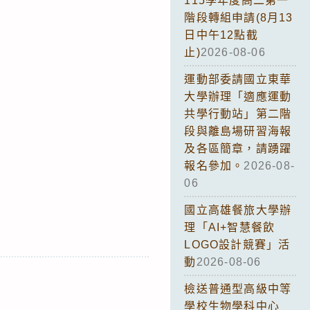
115學年度高二第一
階段轉組申請(8月13
日中午12點截
止)
2026-08-06
運動部委請國立東華
大學辦理「適應運動
共學行動站」第二階
段與離島場研習海報
及各區簡章，請踴躍
報名參加。
2026-08-
06
國立高雄餐旅大學辦
理「AI+智慧餐飲
LOGO設計競賽」活
動
2026-08-06
檢送普通型高級中等
學校生物學科中心