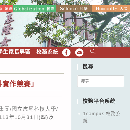
學生家長專區
校務系統
FB
EMAIL
搜尋
Search
科實作競賽」
for:
校務平台系統
團/國立虎尾科技大學/
1campus 校務系
3年10月31日(四)及
統