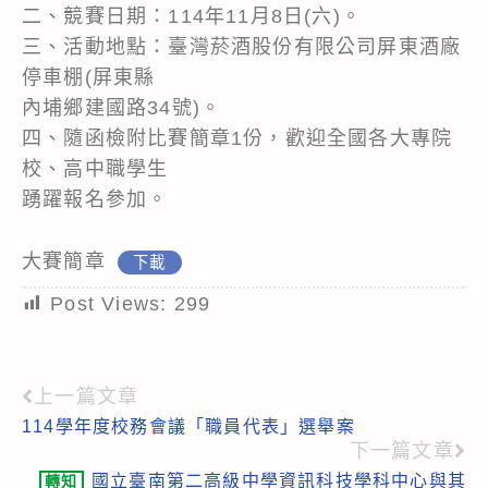
二、競賽日期：114年11月8日(六)。
三、活動地點：臺灣菸酒股份有限公司屏東酒廠
停車棚(屏東縣
內埔鄉建國路34號)。
四、隨函檢附比賽簡章1份，歡迎全國各大專院
校、高中職學生
踴躍報名參加。
大賽簡章
下載
Post Views:
299
上一篇文章
Read
114學年度校務會議「職員代表」選舉案
more
下一篇文章
articles
國立臺南第二高級中學資訊科技學科中心與其
轉知