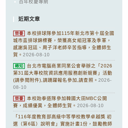
百年校慶專網
近期文章
本校排球隊參加115年新北市第十屆全國
榮譽
城市盃排球錦標賽，榮獲高女組冠軍及季軍，
感謝吳冠廷、周子洋老師辛苦指導，全體師生
賀。
2026-08-10
台北市電腦商業同業公會舉辦之「2026
轉知
第31屆大專校院資訊應用服務創新競賽」活動
(請參閱附件),請踴躍報名參加,請查照。
2026-
08-10
本校跆拳道隊參加韓國大田MBC公開
榮譽
賽，成績優異，全體師生賀。
2026-08-10
「116年度教育部高級中等學校教學卓越獎 初
選（第6區）說明會」實施計畫1份，鼓勵教師