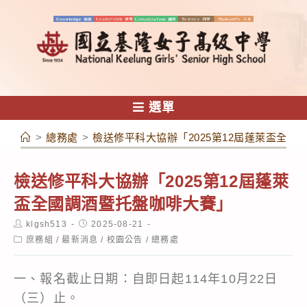
跳
轉
至
主
要
內
選單
容
>
總務處
>
檢送修平科大協辦「2025第12屆蓬萊盃全國
檢送修平科大協辦「2025第12屆蓬萊
盃全國調酒暨托盤咖啡大賽」
Post
Post
klgsh513
2025-08-21
author:
published:
Post
庶務組
/
最新消息
/
校園公告
/
總務處
category:
一、報名截止日期：自即日起114年10月22日
（三）止。