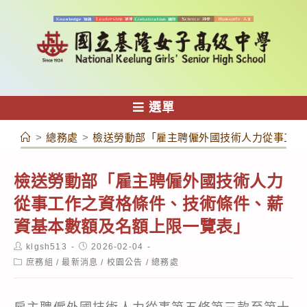
跳
轉
至
主
要
內
選單
容
>
總務處
>
檢送勞動部「雇主聘僱外國技術人力從事工作
檢送勞動部「雇主聘僱外國技術人力
從事工作之資格條件、技術條件、薪
資基本數額及名額上限一覽表」
Post
Post
klgsh513
2026-02-04
author:
published:
Post
庶務組
/
最新消息
/
校園公告
/
總務處
category: