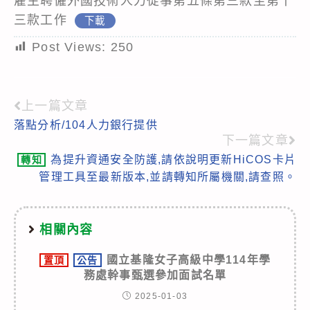
雇主聘僱外國技術人力從事第五條第三款至第十
三款工作
下載
Post Views:
250
上一篇文章
Read
落點分析/104人力銀行提供
more
下一篇文章
articles
為提升資通安全防護,請依說明更新HiCOS卡片
轉知
管理工具至最新版本,並請轉知所屬機關,請查照。
相關內容
國立基隆女子高級中學114年學
置頂
公告
務處幹事甄選參加面試名單
2025-01-03