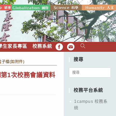
學生家長專區
校務系統
FB
EMAIL
搜尋
電子檔(如附件)
Search
學期第1次校務會議資料
for:
校務平台系統
1campus 校務系
統