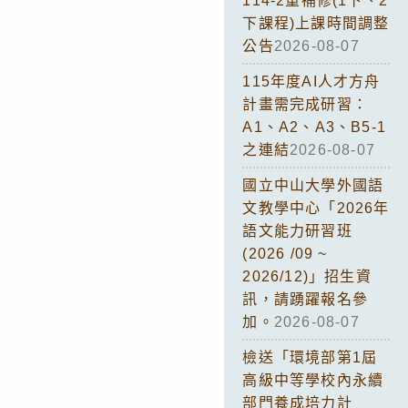
114-2重補修(1下、2
下課程)上課時間調整
公告
2026-08-07
115年度AI人才方舟
計畫需完成研習：
A1、A2、A3、B5-1
之連結
2026-08-07
國立中山大學外國語
文教學中心「2026年
語文能力研習班
(2026 /09 ~
2026/12)」招生資
訊，請踴躍報名參
加。
2026-08-07
檢送「環境部第1屆
高級中等學校內永續
部門養成培力計