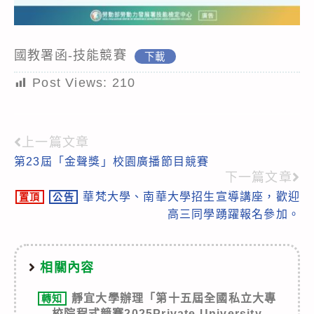
國教署函-技能競賽
下載
Post Views:
210
上一篇文章
Read
第23屆「金聲獎」校園廣播節目競賽
more
下一篇文章
articles
華梵大學、南華大學招生宣導講座，歡迎
置頂
公告
高三同學踴躍報名參加。
相關內容
靜宜大學辦理「第十五屆全國私立大專
轉知
校院程式競賽2025Private University