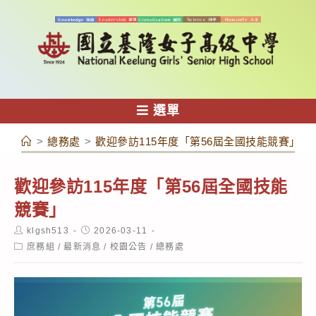
跳
轉
至
主
要
內
選單
容
>
總務處
>
歡迎參訪115年度「第56屆全國技能競賽」
歡迎參訪115年度「第56屆全國技能
競賽」
Post
Post
klgsh513
2026-03-11
author:
published:
Post
庶務組
/
最新消息
/
校園公告
/
總務處
category: