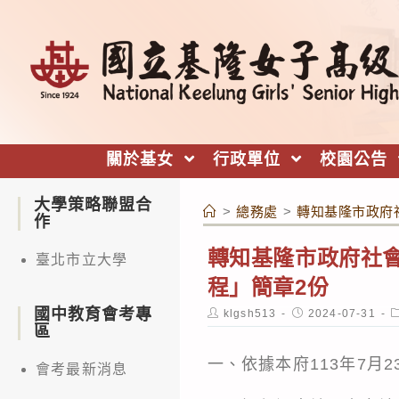
跳
轉
至
主
要
內
關於基女
行政單位
校園公告
容
大學策略聯盟合
>
總務處
>
轉知基隆市政府
作
轉知基隆市政府社會
臺北市立大學
程」簡章2份
國中教育會考專
Post
Post
P
klgsh513
2024-07-31
author:
published:
c
區
一、依據本府113年7月2
會考最新消息