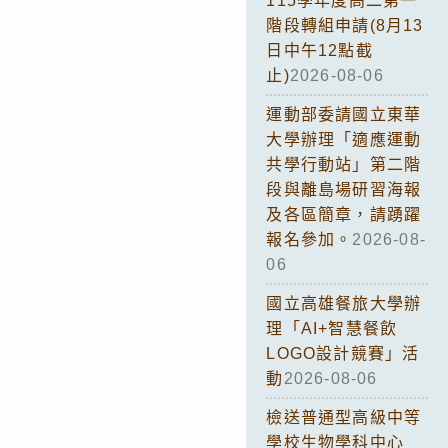
115學年度高二第一
階段轉組申請(8月13
日中午12點截
止)
2026-08-06
運動部委請國立東華
大學辦理「適應運動
共學行動站」第二階
段與離島場研習海報
及各區簡章，請踴躍
報名參加。
2026-08-
06
國立高雄餐旅大學辦
理「AI+智慧餐飲
LOGO設計競賽」活
動
2026-08-06
檢送普通型高級中等
學校生物學科中心