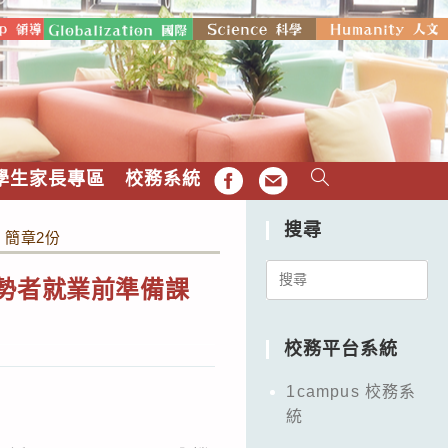
學生家長專區
校務系統
FB
EMAIL
搜尋
」簡章2份
Search
勢者就業前準備課
for:
校務平台系統
1campus 校務系
統