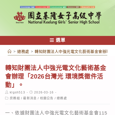
跳
轉
至
主
要
內
選單
容
>
總務處
>
轉知財團法人中強光電文化藝術基金會辦理「2
轉知財團法人中強光電文化藝術基金
會辦理「2026台灣光 環境獎徵件活
動」。
Post
Post
klgsh513
2026-03-16
author:
published:
Post
庶務組
/
最新消息
/
校園公告
/
總務處
category:
一、依據財團法人中強光電文化藝術基金會115