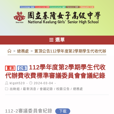
跳
轉
至
主
要
內
選單
容
>
總務處
>
置頂公告112學年度第2學期學生代收代辦費
112學年度第2學期學生代收
置頂
公告
代辦費收費標準審議委員會會議紀錄
Post
Post
klgsh520
2024-03-04
author:
published:
Post
出納組
/
最新消息
/
會議記錄
/
校園公告
/
總務處
category:
112-2審議委員會紀錄
下載