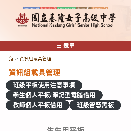
跳
轉
至
主
要
內
選單
容
>
資訊組載具管理
資訊組載具管理
班級平板使用注意事項
學生個人平板/筆記型電腦借用
教師個人平板借用
班級智慧黑板
生生用平板