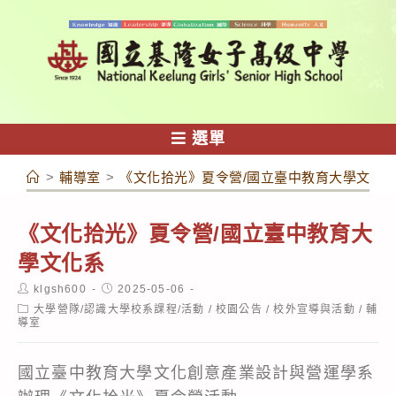
跳
轉
至
主
要
內
選單
容
>
輔導室
>
《文化拾光》夏令營/國立臺中教育大學文化
《文化拾光》夏令營/國立臺中教育大
學文化系
Post
Post
klgsh600
2025-05-06
author:
published:
Post
大學營隊/認識大學校系課程/活動
/
校園公告
/
校外宣導與活動
/
輔
category:
導室
國立臺中教育大學文化創意產業設計與營運學系