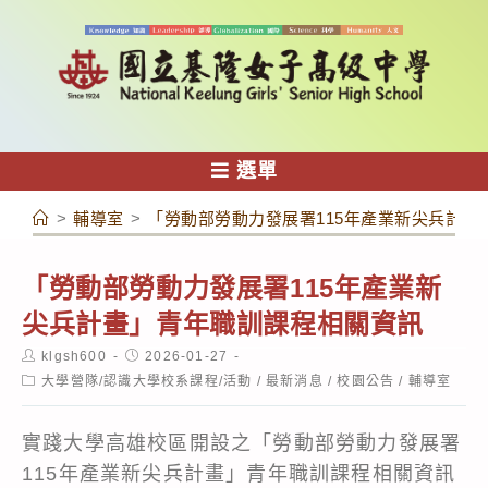
跳
轉
至
主
要
內
選單
容
>
輔導室
>
「勞動部勞動力發展署115年產業新尖兵計畫
「勞動部勞動力發展署115年產業新
尖兵計畫」青年職訓課程相關資訊
Post
Post
klgsh600
2026-01-27
author:
published:
Post
大學營隊/認識大學校系課程/活動
/
最新消息
/
校園公告
/
輔導室
category:
實踐大學高雄校區開設之「勞動部勞動力發展署
115年產業新尖兵計畫」青年職訓課程相關資訊