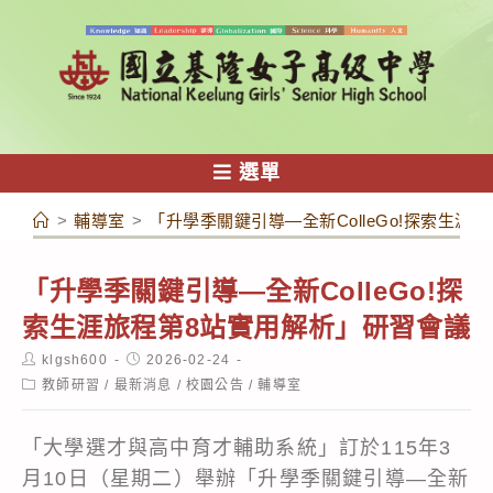
跳
轉
至
主
要
內
選單
容
>
輔導室
>
「升學季關鍵引導—全新ColleGo!探索生涯
「升學季關鍵引導—全新ColleGo!探
索生涯旅程第8站實用解析」研習會議
Post
Post
klgsh600
2026-02-24
author:
published:
Post
教師研習
/
最新消息
/
校園公告
/
輔導室
category:
「大學選才與高中育才輔助系統」訂於115年3
月10日（星期二）舉辦「升學季關鍵引導—全新