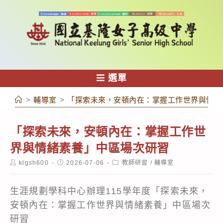
跳
轉
至
主
要
內
選單
容
>
輔導室
>
「探索未來，安頓內在：掌握工作世界與情緒
「探索未來，安頓內在：掌握工作世
界與情緒素養」中區場次研習
Post
Post
Post
klgsh600
2026-07-06
教師研習
/
輔導室
author:
published:
category:
生涯規劃學科中心辦理115學年度「探索未來，
安頓內在：掌握工作世界與情緒素養」中區場次
研習