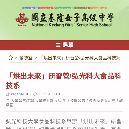
跳
轉
至
主
要
內
選單
容
>
輔導室
>
「烘出未來」研習營/弘光科大食品科技系
「烘出未來」研習營/弘光科大食品科
技系
Post
Post
klgsh600
2025-06-10
author:
published:
Post
大學營隊/認識大學校系課程/活動
/
校園公告
/
校外宣導與活動
/
輔
category:
導室
弘光科技大學食品科技系舉辦「烘出未來」研習