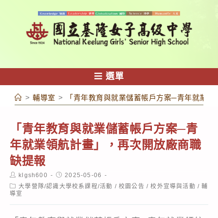
跳
轉
至
主
要
內
選單
容
>
輔導室
>
「青年教育與就業儲蓄帳戶方案─青年就業領
「青年教育與就業儲蓄帳戶方案─青
年就業領航計畫」，再次開放廠商職
缺提報
Post
Post
klgsh600
2025-05-06
author:
published:
Post
大學營隊/認識大學校系課程/活動
/
校園公告
/
校外宣導與活動
/
輔
category:
導室