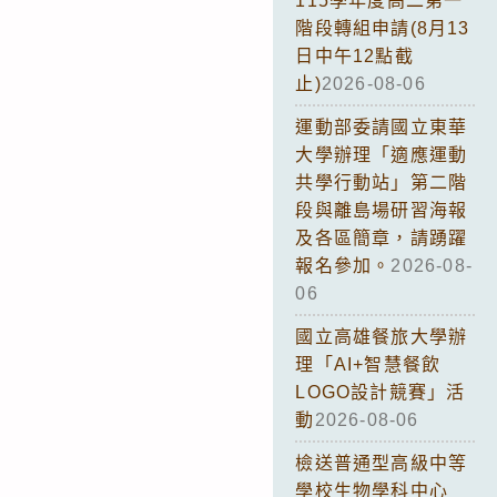
115學年度高二第一
階段轉組申請(8月13
日中午12點截
止)
2026-08-06
運動部委請國立東華
大學辦理「適應運動
共學行動站」第二階
段與離島場研習海報
及各區簡章，請踴躍
報名參加。
2026-08-
06
國立高雄餐旅大學辦
理「AI+智慧餐飲
LOGO設計競賽」活
動
2026-08-06
檢送普通型高級中等
學校生物學科中心