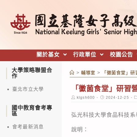
跳
轉
至
主
要
內
關於基女
行政單位
校園公告
容
大學策略聯盟合
>
輔導室
>
「黴菌食堂」研
作
「黴菌食堂」研習營
臺北市立大學
Post
Post
P
klgsh600
2024-12-25
author:
published:
c
國中教育會考專
區
弘光科技大學食品科技系
會考最新消息
說明：