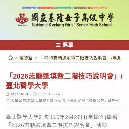
跳
轉
至
主
要
內
選單
容
>
輔導室
>
「2026志願選填暨二階技巧說明會」/臺北醫
「2026志願選填暨二階技巧說明會」/
臺北醫學大學
Post
Post
klgsh600
2026-02-24
author:
published:
Post
大學營隊/認識大學校系課程/活動
/
最新消息
/
校園公告
/
輔導室
category:
臺北醫學大學訂於115年2月27日(星期五)舉辦
「2026志願選填暨二階技巧說明會」活動