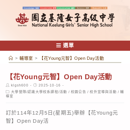
跳
轉
至
主
要
內
選單
容
>
輔導室
>
【花Young元智】Open Day活動
【花Young元智】Open Day活動
Post
Post
klgsh600
2025-10-16
author:
published:
Post
大學營隊/認識大學校系課程/活動
/
校園公告
/
校外宣導與活動
/
輔
category:
導室
訂於114年12月5日(星期五)舉辦【花Young元
智】Open Day活