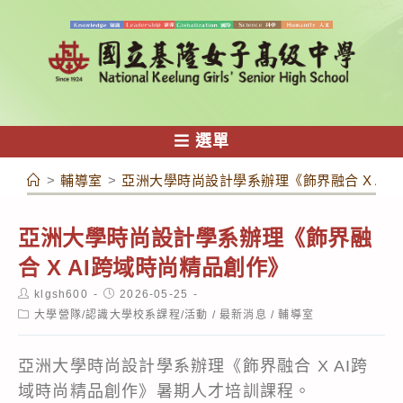
跳
轉
至
主
要
內
選單
容
>
輔導室
>
亞洲大學時尚設計學系辦理《飾界融合 X AI
亞洲大學時尚設計學系辦理《飾界融
合 X AI跨域時尚精品創作》
Post
Post
klgsh600
2026-05-25
author:
published:
Post
大學營隊/認識大學校系課程/活動
/
最新消息
/
輔導室
category:
亞洲大學時尚設計學系辦理《飾界融合 X AI跨
域時尚精品創作》暑期人才培訓課程。