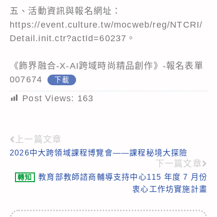
五、活動資訊與報名網址：
https://event.culture.tw/mocweb/reg/NTCRI/
Detail.init.ctr?actId=60237。
《飾界融合-X-AI跨域時尚精品創作》-報名表單
007674
下載
Post Views:
163
上一篇文章
Read
2026中大跨領域課程博覽會——課程秘境大探險
more
下一篇文章
articles
教育部教師諮商輔導支持中心115 年度 7 月份
轉知
衷心工作坊實施計畫