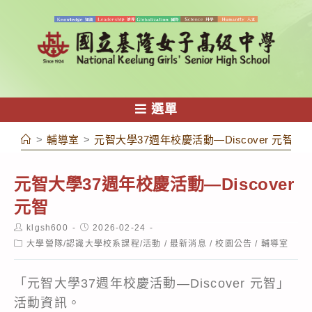
跳
轉
至
主
要
內
選單
容
>
輔導室
>
元智大學37週年校慶活動—Discover 元智
元智大學37週年校慶活動—Discover
元智
Post
Post
klgsh600
2026-02-24
author:
published:
Post
大學營隊/認識大學校系課程/活動
/
最新消息
/
校園公告
/
輔導室
category:
「元智大學37週年校慶活動—Discover 元智」
活動資訊。