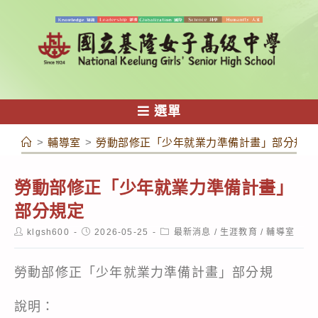
跳
轉
至
主
要
內
選單
容
>
輔導室
>
勞動部修正「少年就業力準備計畫」部分規定
勞動部修正「少年就業力準備計畫」
部分規定
Post
Post
Post
klgsh600
2026-05-25
最新消息
/
生涯教育
/
輔導室
author:
published:
category:
勞動部修正「少年就業力準備計畫」部分規
說明：