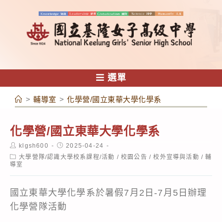
跳
轉
至
主
要
內
選單
容
>
輔導室
>
化學營/國立東華大學化學系
化學營/國立東華大學化學系
Post
Post
klgsh600
2025-04-24
author:
published:
Post
大學營隊/認識大學校系課程/活動
/
校園公告
/
校外宣導與活動
/
輔
category:
導室
國立東華大學化學系於暑假7月2日-7月5日辦理
化學營隊活動