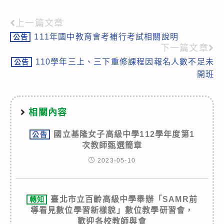
上一篇文章
Read
111年國中教育會考補行考試相關說明
公告
more
下一篇文章
articles
110學年三上、三下重修課程因報名人數不足未
公告
開班
相關內容
國立基隆女子高級中學112學年度第1
公告
次教師甄選簡章
2023-05-10
臺北市立百齡高級中學舉辦「SAMR前
轉知
導看見數位學習新樣貌」數位教學研習會，
歡迎各校教師與會