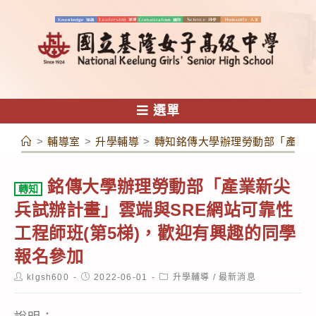
跳
轉
至
主
要
內
選單
容
>
輔導室
>
升學輔導
>
轉知銘傳大學辦理勞動部「產業新
銘傳大學辦理勞動部「產業新尖
轉知
兵試辦計畫」雲端與SRE網站可靠性
工程師班(第5梯)，歡迎有興趣的同學
報名參加
Post
Post
Post
klgsh600
2022-06-01
升學輔導
/
最新消息
author:
published:
category: