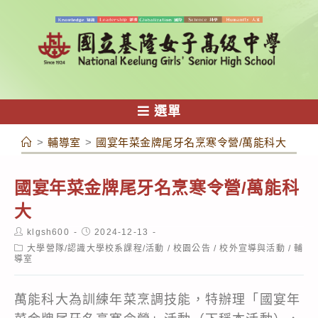
跳
轉
至
主
要
內
選單
容
>
輔導室
>
國宴年菜金牌尾牙名烹寒令營/萬能科大
國宴年菜金牌尾牙名烹寒令營/萬能科
大
Post
Post
klgsh600
2024-12-13
author:
published:
Post
大學營隊/認識大學校系課程/活動
/
校園公告
/
校外宣導與活動
/
輔
category:
導室
萬能科大為訓練年菜烹調技能，特辦理「國宴年