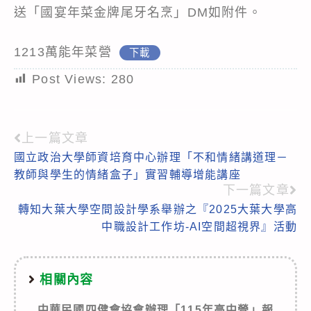
送「國宴年菜金牌尾牙名烹」DM如附件。
1213萬能年菜營
下載
Post Views:
280
上一篇文章
Read
國立政治大學師資培育中心辦理「不和情緒講道理－
more
教師與學生的情緒盒子」實習輔導增能講座
articles
下一篇文章
轉知大葉大學空間設計學系舉辦之『2025大葉大學高
中職設計工作坊-AI空間超視界』活動
相關內容
中華民國四健會協會辦理「115年高中營」報