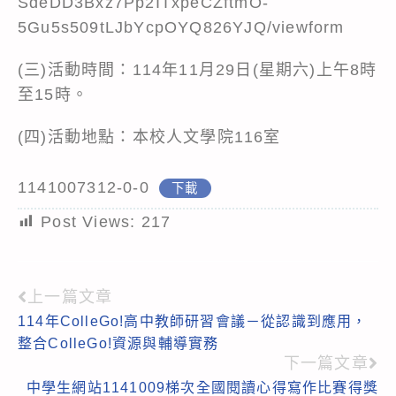
SdeDD3Bxz7Pp2ITxpeCZftmO-
5Gu5s509tLJbYcpOYQ826YJQ/viewform
(三)活動時間：114年11月29日(星期六)上午8時
至15時。
(四)活動地點：本校人文學院116室
1141007312-0-0
下載
Post Views:
217
上一篇文章
Read
114年ColleGo!高中教師研習會議－從認識到應用，
more
整合ColleGo!資源與輔導實務
articles
下一篇文章
中學生網站1141009梯次全國閱讀心得寫作比賽得獎