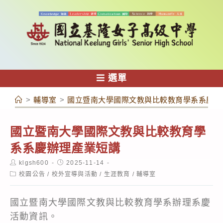
跳
轉
至
主
要
內
選單
容
>
輔導室
>
國立暨南大學國際文教與比較教育學系系慶辦
國立暨南大學國際文教與比較教育學
系系慶辦理產業短講
Post
Post
klgsh600
2025-11-14
author:
published:
Post
校園公告
/
校外宣導與活動
/
生涯教育
/
輔導室
category:
國立暨南大學國際文教與比較教育學系辦理系慶
活動資訊。