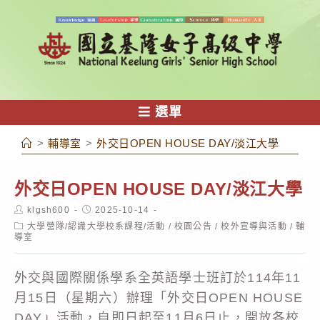
跳
轉
至
主
要
內
選單
容
>
輔導室
>
外交日OPEN HOUSE DAY/淡江大學
外交日OPEN HOUSE DAY/淡江大學
Post
Post
klgsh600
2025-10-14
author:
published:
Post
大學營隊/認識大學校系課程/活動
/
校園公告
/
校外宣導與活動
/
輔
category:
導室
外交與國際關係學系全英語學士班訂於114年11
月15日（星期六）辦理「外交日OPEN HOUSE
DAY」活動，自即日起至11月6日止，開放各校