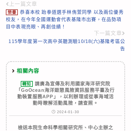
上一篇文章
Read
恭喜本校 跆拳道選手林侑萱同學 以及兩位優秀
榮譽
more
校友，在今年全國運動會代表基隆市出賽，在品勢項
articles
目中表現亮眼、再創佳績！
下一篇文章
115學年度第一次高中英聽測驗10/18(六)基隆考區公
告
相關內容
請廣為宣傳及利用國家海洋研究院
轉知
「GoOcean海洋遊憩風險資訊服務平臺及行
動裝置服務APP」，以利辦理或從事海域活
動時瞭解活動風險，請查照。
2024-01-30
檢送本院生命科學相關研究所、中心主辦之