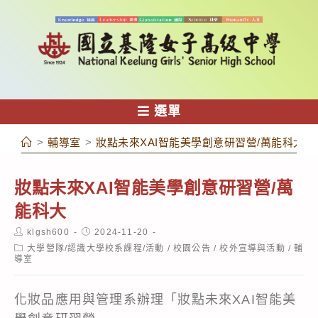
跳
轉
至
主
要
內
選單
容
>
輔導室
>
妝點未來XAI智能美學創意研習營/萬能科大
妝點未來XAI智能美學創意研習營/萬
能科大
Post
Post
klgsh600
2024-11-20
author:
published:
Post
大學營隊/認識大學校系課程/活動
/
校園公告
/
校外宣導與活動
/
輔
category:
導室
化妝品應用與管理系辦理「妝點未來XAI智能美