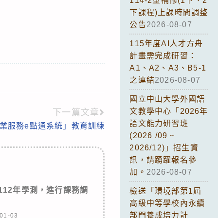
114-2重補修(1下、2
下課程)上課時間調整
公告
2026-08-07
115年度AI人才方舟
計畫需完成研習：
A1、A2、A3、B5-1
之連結
2026-08-07
國立中山大學外國語
文教學中心「2026年
下一篇文章
語文能力研習班
就業服務e點通系統」教育訓練
(2026 /09 ~
2026/12)」招生資
訊，請踴躍報名參
加。
2026-08-07
配合112年學測，進行課務調
檢送「環境部第1屆
高級中等學校內永續
部門養成培力計
01-03