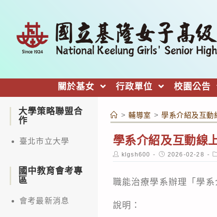
跳
轉
至
主
要
內
關於基女
行政單位
校園公告
容
大學策略聯盟合
>
輔導室
>
學系介紹及互動
作
學系介紹及互動線
臺北市立大學
Post
Post
P
klgsh600
2026-02-28
author:
published:
c
國中教育會考專
區
職能治療學系辦理「學系
會考最新消息
說明：