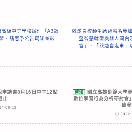
高級中等學校辦理「A3數
敬邀貴校師生踴躍報名參加
研習，請惠予公告周知並鼓
暨智慧輪型機器人國內
宮」、「競速自走車」
組申請書8月16日中午12點
國立高雄師範大學更
轉知
截止
數位學習行為分析研討會
稿參
24-08-13
2022-