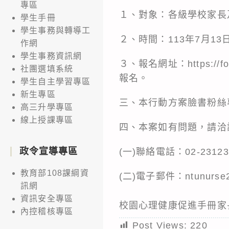
專區
１、對象：各級學校家長
學生手冊
學生事務與轉導工
２、時間：113年7月13
作網
學生事務資訊網
３、報名網址：https://f
社團選填系統
報名。
學生自主學習專區
新生專區
三、本行動方案臉書粉絲專頁網址：h
高三升學專區
線上授課專區
四、本案如有問題，請洽
政令宣導專區
(一)聯絡電話：02-23123
教育部108課綱資
(二)電子郵件：ntunurse2
訊網
資訊安全專區
校園心理健康促進手冊家
內控稽核專區
Post Views:
220