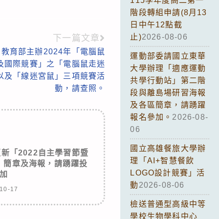
115學年度高二第一
階段轉組申請(8月13
日中午12點截
止)
2026-08-06
下一篇文章
教育部主辦2024年「電腦鼠
運動部委請國立東華
及國際競賽」之「電腦鼠走迷
大學辦理「適應運動
以及「線迷宮鼠」三項競賽活
共學行動站」第二階
動，請查照。
段與離島場研習海報
及各區簡章，請踴躍
報名參加。
2026-08-
06
國立高雄餐旅大學辦
新「2022自主學習節暨
理「AI+智慧餐飲
」簡章及海報，請踴躍投
LOGO設計競賽」活
加
動
2026-08-06
10-17
檢送普通型高級中等
學校生物學科中心