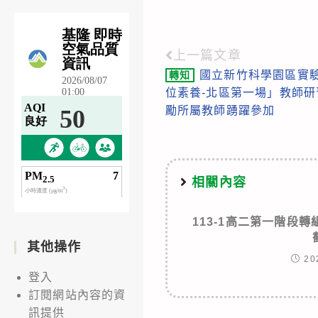
上一篇文章
Read
國立新竹科學園區實驗
轉知
more
位素養-北區第一場」教師
articles
勵所屬教師踴躍參加
相關內容
113-1高二第一階段轉
其他操作
20
登入
訂閱網站內容的資
訊提供