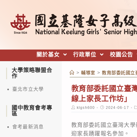
跳
轉
至
主
要
內
關於基女
行政單位
校園公告
容
大學策略聯盟合
>
輔導室
>
教育部委託國立
作
教育部委託國立臺
臺北市立大學
線上家長工作坊」
國中教育會考專
Post
Post
P
klgsh600
2024-06-17
author:
published:
c
區
教育部委託國立臺灣大學
會考最新消息
迎家長踴躍報名參加。