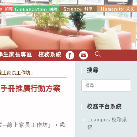
學生家長專區
校務系統
FB
EMAIL
搜尋
線上家長工作坊」
Search
手冊推廣行動方案─
for:
校務平台系統
1campus 校務系
案─線上家長工作坊」，歡
統