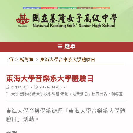
跳
轉
至
主
要
內
選單
容
>
輔導室
>
東海大學音樂系大學體驗日
東海大學音樂系大學體驗日
Post
Post
klgsh600
2026-04-06
author:
published:
Post
大學營隊/認識大學校系課程/活動
/
最新消息
/
校園公告
/
輔導室
category:
東海大學音樂學系辦理「東海大學音樂系大學體
驗日」活動。