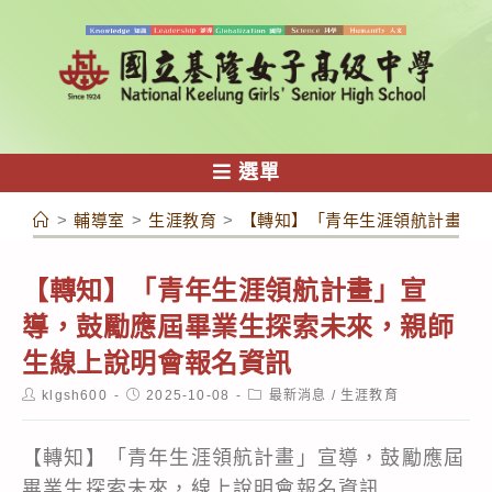
跳
轉
至
主
要
內
選單
容
>
輔導室
>
生涯教育
>
【轉知】「青年生涯領航計畫」
【轉知】「青年生涯領航計畫」宣
導，鼓勵應屆畢業生探索未來，親師
生線上說明會報名資訊
Post
Post
Post
klgsh600
2025-10-08
最新消息
/
生涯教育
author:
published:
category:
【轉知】「青年生涯領航計畫」宣導，鼓勵應屆
畢業生探索未來，線上說明會報名資訊