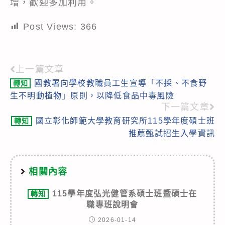
增，歡迎多加利用。
Post Views:
366
上一篇文章
Read
國教署向學校教職員工生宣導「不採、不食野
轉知
more
生不明動植物」原則，以降低食品中毒風險
articles
下一篇文章
國立彰化師範大學教育研究所115學年度碩士班
轉知
推薦甄試招生入學資訊
相關內容
115學年度弘光健管系碩士班暨碩士在
轉知
職專班說明會
2026-01-14