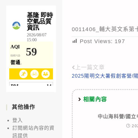
0011406_輔大英文系
Post Views:
197
上一篇文章
Read
2025陽明交大暑假創客營/
more
articles
相關內容
其他操作
中山海科營/國
登入
20
訂閱網站內容的資
訊提供