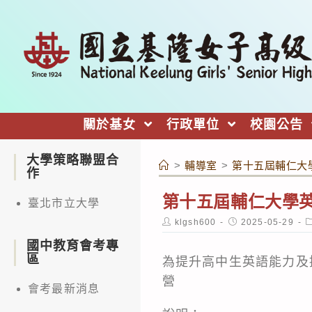
跳
轉
至
主
要
內
關於基女
行政單位
校園公告
容
大學策略聯盟合
>
輔導室
>
第十五屆輔仁大
作
第十五屆輔仁大學
臺北市立大學
Post
Post
P
klgsh600
2025-05-29
author:
published:
c
國中教育會考專
區
為提升高中生英語能力及
營
會考最新消息