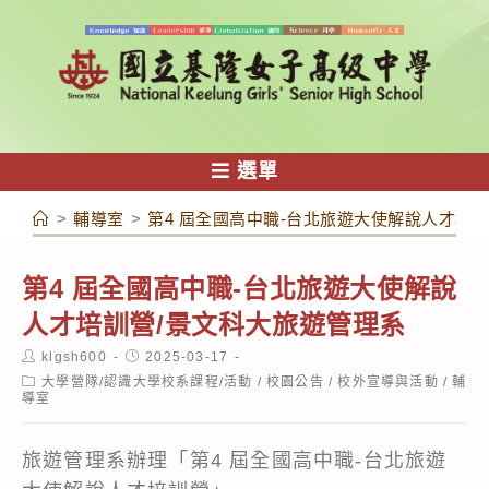
跳
轉
至
主
要
內
選單
容
>
輔導室
>
第4 屆全國高中職-台北旅遊大使解說人才培
第4 屆全國高中職-台北旅遊大使解說
人才培訓營/景文科大旅遊管理系
Post
Post
klgsh600
2025-03-17
author:
published:
Post
大學營隊/認識大學校系課程/活動
/
校園公告
/
校外宣導與活動
/
輔
category:
導室
旅遊管理系辦理「第4 屆全國高中職-台北旅遊