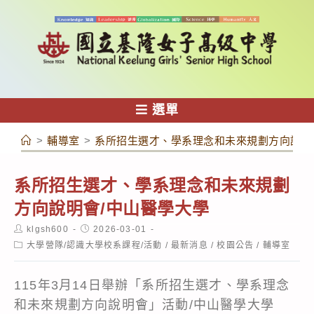
跳
轉
至
主
要
內
選單
容
>
輔導室
>
系所招生選才、學系理念和未來規劃方向說明
系所招生選才、學系理念和未來規劃
方向說明會/中山醫學大學
Post
Post
klgsh600
2026-03-01
author:
published:
Post
大學營隊/認識大學校系課程/活動
/
最新消息
/
校園公告
/
輔導室
category:
115年3月14日舉辦「系所招生選才、學系理念
和未來規劃方向說明會」活動/中山醫學大學