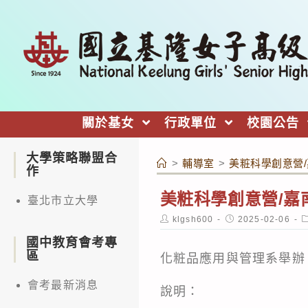
跳
轉
至
主
要
內
關於基女
行政單位
校園公告
容
大學策略聯盟合
>
輔導室
>
美粧科學創意營
作
美粧科學創意營/嘉
臺北市立大學
Post
Post
P
klgsh600
2025-02-06
author:
published:
c
國中教育會考專
區
化粧品應用與管理系舉辦
會考最新消息
說明：