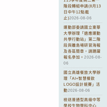
115學年度高二第一
階段轉組申請(8月13
日中午12點截
止)
2026-08-06
運動部委請國立東華
大學辦理「適應運動
共學行動站」第二階
段與離島場研習海報
及各區簡章，請踴躍
報名參加。
2026-08-
06
國立高雄餐旅大學辦
理「AI+智慧餐飲
LOGO設計競賽」活
動
2026-08-06
檢送普通型高級中等
學校生物學科中心