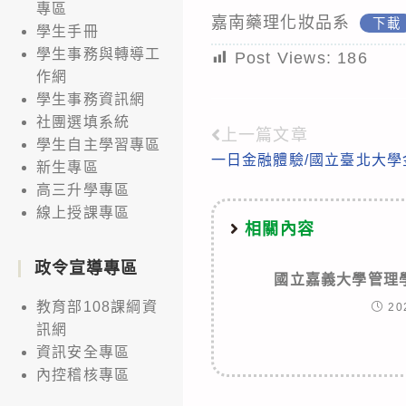
專區
嘉南藥理化妝品系
下載
學生手冊
學生事務與轉導工
Post Views:
186
作網
學生事務資訊網
社團選填系統
上一篇文章
Read
學生自主學習專區
一日金融體驗/國立臺北大
more
新生專區
高三升學專區
articles
線上授課專區
相關內容
政令宣導專區
國立嘉義大學管理
教育部108課綱資
20
訊網
資訊安全專區
內控稽核專區