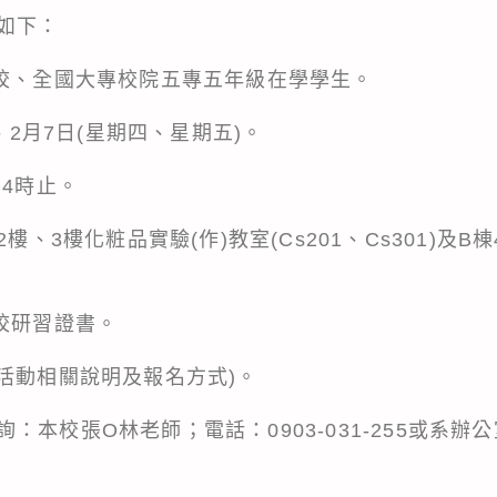
如下：
學校、全國大專校院五專五年級在學學生。
日、2月7日(星期四、星期五)。
午4時止。
2樓、3樓化粧品實驗(作)教室(Cs201、Cs301)及
校研習證書。
活動相關說明及報名方式)。
本校張O林老師；電話：0903-031-255或系辦公室電