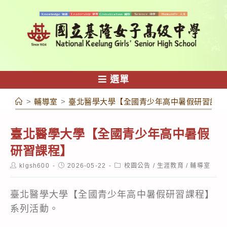
跳
轉
至
主
要
內
選單
容
>
輔導室
>
臺北醫學大學【全國青少年高中暑假研習課程
臺北醫學大學【全國青少年高中暑假
研習課程】
Post
Post
Post
klgsh600
2026-05-22
校園公告
/
生涯教育
/
輔導室
author:
published:
category:
臺北醫學大學【全國青少年高中暑假研習課程】
系列活動。