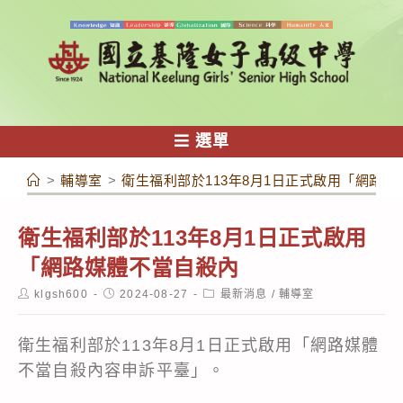
跳
轉
至
主
要
內
選單
容
>
輔導室
>
衛生福利部於113年8月1日正式啟用「網路
衛生福利部於113年8月1日正式啟用
「網路媒體不當自殺內
Post
Post
Post
klgsh600
2024-08-27
最新消息
/
輔導室
author:
published:
category:
衛生福利部於113年8月1日正式啟用「網路媒體
不當自殺內容申訴平臺」。