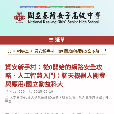
跳
轉
至
主
要
內
選單
容
>
輔導室
>
資安新手村：從0開始的網路安全攻略、人工
資安新手村：從0開始的網路安全攻
略、人工智慧入門：聊天機器人開發
與應用/國立勤益科大
Post
Post
klgsh600
2025-06-10
author:
published:
Post
大學營隊/認識大學校系課程/活動
/
校園公告
/
校外宣導與活動
/
輔
category:
導室