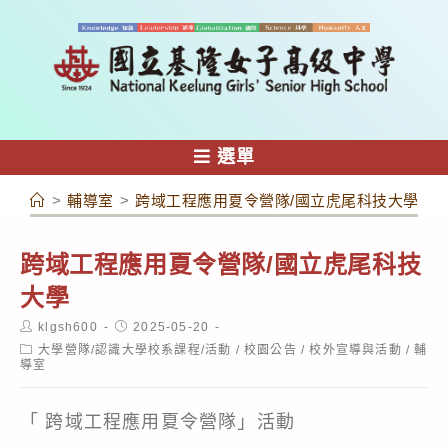
跳
轉
至
主
要
內
選單
容
>
輔導室
>
跨域工程應用夏令營隊/國立虎尾科技大學
跨域工程應用夏令營隊/國立虎尾科技
大學
Post
Post
klgsh600
2025-05-20
author:
published:
Post
大學營隊/認識大學校系課程/活動
/
校園公告
/
校外宣導與活動
/
輔
category:
導室
「 跨域工程應用夏令營隊」活動