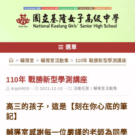
跳
轉
至
主
要
內
選單
容
>
輔導室
>
輔導室活動集
>
110年 戰勝新型學測講座
110年 戰勝新型學測講座
Post
Post
Post
klgsh600
2021-12-10
活動花絮
/
輔導室活動集
author:
published:
category:
高三的孩子，這是【刻在你心底的筆
記】
輔導室感謝每一位嚴謹的老師為同學