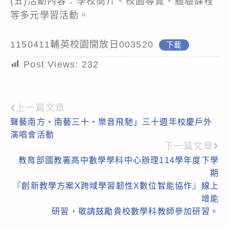
(五)活動內容：學校簡介、校園導覽、體驗課程
等多元學習活動。
1150411輔英校園開放日003520
下載
Post Views:
232
上一篇文章
Read
聲藝南方‧南藝三十‧樂音飛馳」三十週年校慶戶外
more
演唱會活動
articles
下一篇文章
教育部國教署高中數學學科中心辦理114學年度下學
期
『創新教學方案X跨域學習韌性X數位智能協作』線上
增能
研習，敬請鼓勵貴校數學科教師參加研習。