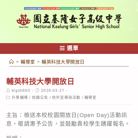
跳
轉
至
主
要
內
選單
容
>
輔導室
>
輔英科技大學開放日
輔英科技大學開放日
Post
Post
klgsh600
2026-03-27
author:
published:
Post
升學輔導
/
校園公告
/
校外宣導與活動
/
輔導室
category:
主旨：檢送本校校園開放日(Open Day)活動訊
息，敬請惠予公告，並鼓勵貴校學生踴躍報名。