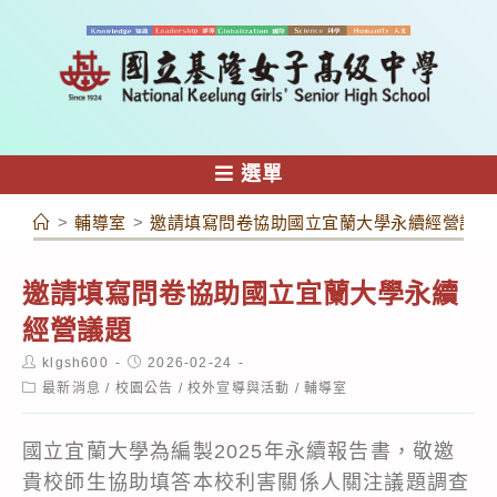
跳
轉
至
主
要
內
選單
容
>
輔導室
>
邀請填寫問卷協助國立宜蘭大學永續經營議題
邀請填寫問卷協助國立宜蘭大學永續
經營議題
Post
Post
klgsh600
2026-02-24
author:
published:
Post
最新消息
/
校園公告
/
校外宣導與活動
/
輔導室
category:
國立宜蘭大學為編製2025年永續報告書，敬邀
貴校師生協助填答本校利害關係人關注議題調查