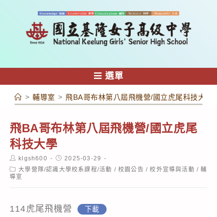
跳
轉
至
主
要
內
選單
容
>
輔導室
>
飛BA哥布林第八屆飛機營/國立虎尾科技大學
飛BA哥布林第八屆飛機營/國立虎尾
科技大學
Post
Post
klgsh600
2025-03-29
author:
published:
Post
大學營隊/認識大學校系課程/活動
/
校園公告
/
校外宣導與活動
/
輔
category:
導室
114虎尾飛機營
下載