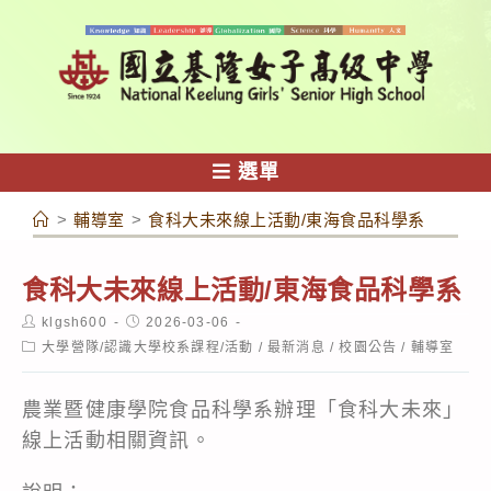
跳
轉
至
主
要
內
選單
容
>
輔導室
>
食科大未來線上活動/東海食品科學系
食科大未來線上活動/東海食品科學系
Post
Post
klgsh600
2026-03-06
author:
published:
Post
大學營隊/認識大學校系課程/活動
/
最新消息
/
校園公告
/
輔導室
category:
農業暨健康學院食品科學系辦理「食科大未來」
線上活動相關資訊。