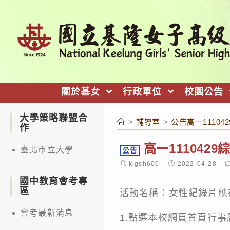
跳
轉
至
主
要
內
關於基女
行政單位
校園公告
容
大學策略聯盟合
>
輔導室
>
公告高一1110
作
高一111042
臺北市立大學
公告
Post
Post
P
klgsh600
2022-04-28
author:
published:
c
國中教育會考專
區
活動名稱：女性紀錄片映
會考最新消息
1.點選本校網頁首頁行事