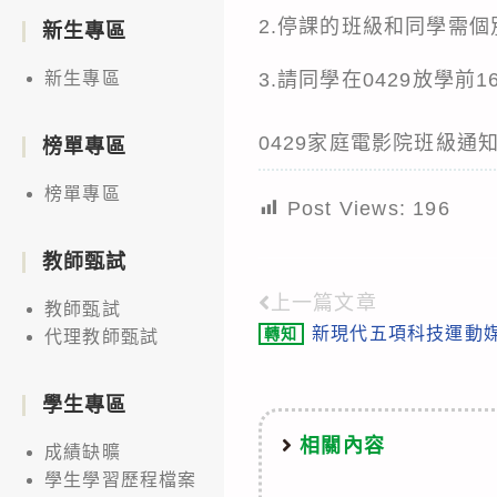
2.停課的班級和同學需
新生專區
3.請同學在0429放學前
新生專區
0429家庭電影院班級通知
榜單專區
榜單專區
Post Views:
196
教師甄試
上一篇文章
Read
教師甄試
新現代五項科技運動
轉知
代理教師甄試
more
articles
學生專區
相關內容
成績缺曠
學生學習歷程檔案