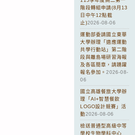
115學年度高二第一
階段轉組申請(8月13
日中午12點截
止)
2026-08-06
運動部委請國立東華
大學辦理「適應運動
共學行動站」第二階
段與離島場研習海報
及各區簡章，請踴躍
報名參加。
2026-08-
06
國立高雄餐旅大學辦
理「AI+智慧餐飲
LOGO設計競賽」活
動
2026-08-06
檢送普通型高級中等
學校生物學科中心