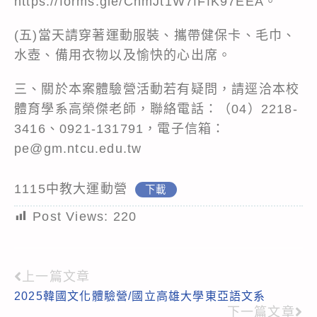
https://forms.gle/ChmJt1W7fFfK97EEA。
(五)當天請穿著運動服裝、攜帶健保卡、毛巾、
水壺、備用衣物以及愉快的心出席。
三、關於本案體驗營活動若有疑問，請逕洽本校
體育學系高榮傑老師，聯絡電話：（04）2218-
3416、0921-131791，電子信箱：
pe@gm.ntcu.edu.tw
1115中教大運動營
下載
Post Views:
220
上一篇文章
Read
2025韓國文化體驗營/國立高雄大學東亞語文系
more
下一篇文章