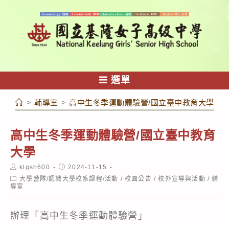
跳
轉
至
主
要
內
選單
容
>
輔導室
>
高中生冬季運動體驗營/國立臺中教育大學
高中生冬季運動體驗營/國立臺中教育
大學
Post
Post
klgsh600
2024-11-15
author:
published:
Post
大學營隊/認識大學校系課程/活動
/
校園公告
/
校外宣導與活動
/
輔
category:
導室
辦理「高中生冬季運動體驗營」